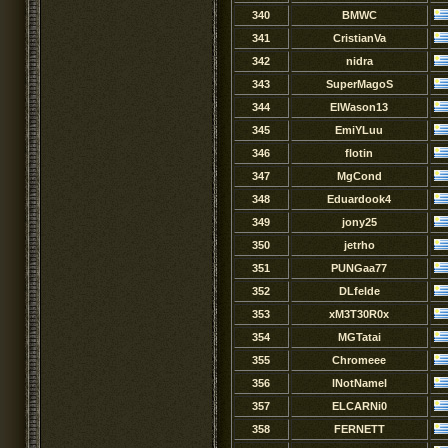
340
BMWC
341
CristianVa
342
nidra
343
SuperMagoS
344
ElWason13
345
EmiYLuu
346
flotin
347
MgCond
348
Eduardook4
349
jony25
350
jetrho
351
PUNGaa77
352
DLfelde
353
xM3T30R0x
354
MGTatai
355
Chromeee
356
lNotNamel
357
ELCARNi0
358
FERNETT