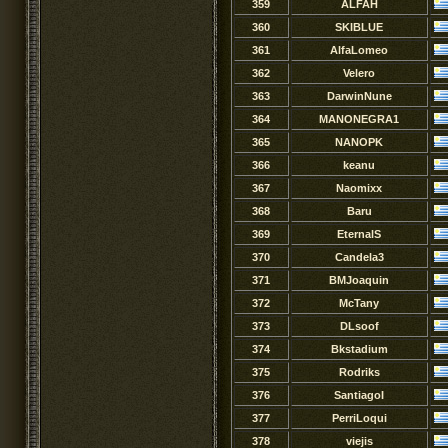
359
ALFAH
360
SKIBLUE
361
AlfaLomeo
362
Velero
363
DarwinNune
364
MANONEGRA1
365
NANOPK
366
keanu
367
Naomixx
368
Baru
369
EternalS
370
Candela3
371
BMJoaquin
372
McTany
373
DLsoof
374
Bkstadium
375
Rodriks
376
SantiagoI
377
PerriLoqui
378
viejis