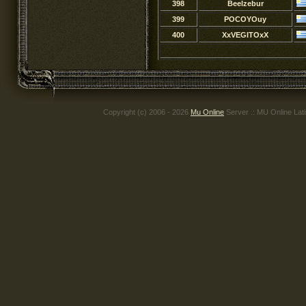
398
Beelzebur
399
POCOYOuy
400
XxVEGITOxX
Copyright (c) 2006 - 2026
Mu Online
Server .: MU Online Lat