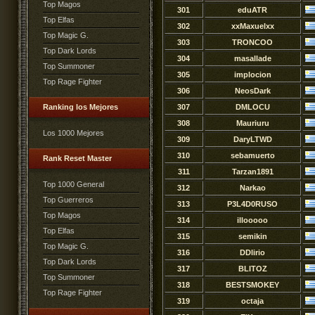
Top Magos
301
eduATR
Top Elfas
302
xxMaxuelxx
Top Magic G.
303
TRONCOO
Top Dark Lords
304
masallade
Top Summoner
305
implocion
Top Rage Fighter
306
NeosDark
Ranking los Mejores
307
DMLOCU
308
Mauriuru
Los 1000 Mejores
309
DaryLTWD
310
sebamuerto
Rank Reset Master
311
Tarzan1891
Top 1000 General
312
Narkao
Top Guerreros
313
P3L4D0RUSO
Top Magos
314
illooooo
Top Elfas
315
semikin
Top Magic G.
316
DDlirio
Top Dark Lords
317
BLITOZ
Top Summoner
318
BESTSMOKEY
Top Rage Fighter
319
octaja