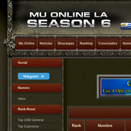
Mu Online
Noticias
Descargas
Ranking
Conectados
Item
Social
Telegram
Nuevos
Votos
Rank Reset
Top 1000 General
Rank
Nombre
Top Guerreros