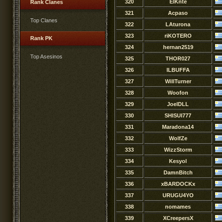
320
ElKnte
Rank Clanes
321
Acpaso
Top Clanes
322
LAturona
323
riKOTERO
Rank PK
324
hernan2519
Top Asesinos
325
THOR027
326
ILBUFFA
327
WillTurner
328
Woofon
329
JoelDLL
330
SHISUI777
331
Maradona14
332
WolfZe
333
WizzStorm
334
Kesyol
335
DamnBitch
336
xBARDOCKx
337
URUGU4YO
338
nomames
339
XCreepersX