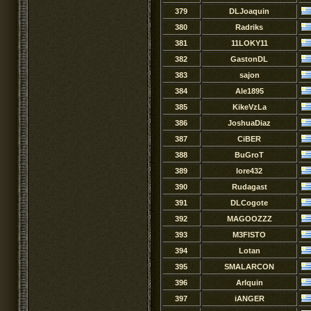
379
DLJoaquin
380
Radriks
381
11LOKY11
382
GastonDL
383
sajon
384
Ale1895
385
KikeVzLa
386
JoshuaDiaz
387
CiBER
388
BuGroT
389
lore432
390
Rudagast
391
DLCogote
392
MAGOOZZZ
393
M3FISTO
394
Lotan
395
SMALARCON
396
Arlquin
397
iANGER