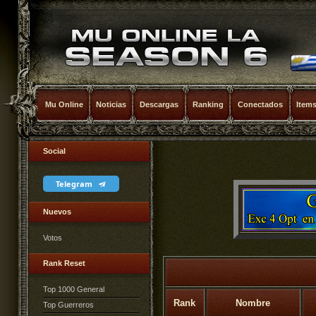
Mu Online
Noticias
Descargas
Ranking
Conectados
Item
Social
Telegram
Nuevos
Votos
Rank Reset
Top 1000 General
Rank
Nombre
Top Guerreros