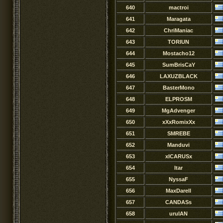
640
mactroi
641
Maragata
642
ChriManiac
643
TORIUN
644
Mostacho12
645
SumBrisCaY
646
LAXUZBLACK
647
BasterMono
648
ELPROSM
649
MgAdvenger
650
xXxRomixXx
651
SMREBE
652
Manduvi
653
xICARUSx
654
Itar
655
NyssaF
656
MaxDarell
657
CANDASs
658
uruIAN