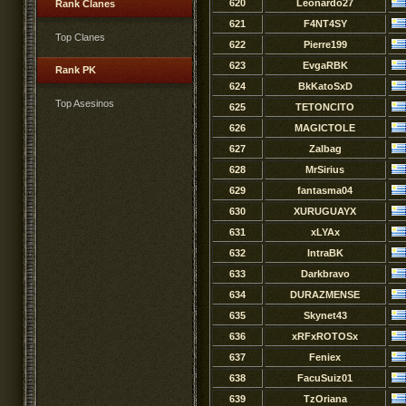
620
Leonardo27
Rank Clanes
621
F4NT4SY
Top Clanes
622
Pierre199
623
EvgaRBK
Rank PK
624
BkKatoSxD
Top Asesinos
625
TETONCITO
626
MAGICTOLE
627
Zalbag
628
MrSirius
629
fantasma04
630
XURUGUAYX
631
xLYAx
632
IntraBK
633
Darkbravo
634
DURAZMENSE
635
Skynet43
636
xRFxROTOSx
637
Feniex
638
FacuSuiz01
639
TzOriana