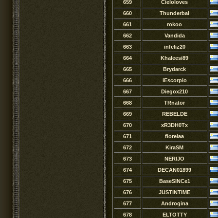
659
Cieloloves
660
Thunderbal
661
rokoo
662
Vandida
663
infeliz20
664
Khaleesi89
665
Brydarck
666
iEscorpio
667
Diegox210
668
TRnator
669
REBELDE
670
xR3DH0Tx
671
fiorelaa
672
KiraSM
673
NERIJO
674
DECAN01899
675
BaseSINCe1
676
JUSTINTIME
677
Androgina
678
ELTOTTY