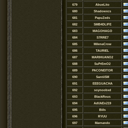
679
AbueLito
680
Shadowxcs
681
PapuZeds
682
SMB4DLIFE
683
MAGOHAGO
684
S7RRE7
685
MilenaCrow
686
TAURlEL
687
MARIHUANO2
688
SuPrEmO2
689
PACONEITOR
690
SantiiSM
691
EEEGUACHA
692
soynoobxd
693
BlackRous
694
AdUkEn219
695
Biils
696
RYUU
697
Marnando