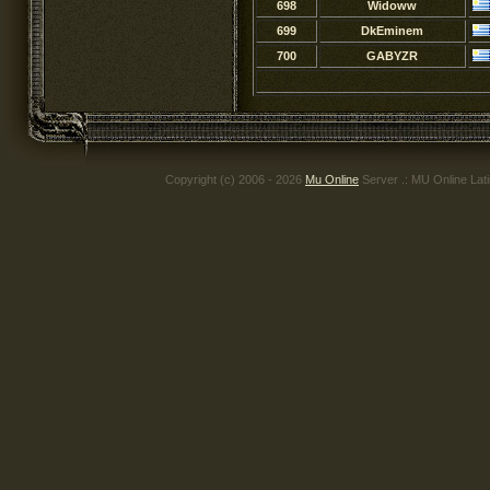
698
Widoww
699
DkEminem
700
GABYZR
Copyright (c) 2006 - 2026
Mu Online
Server .: MU Online Lat