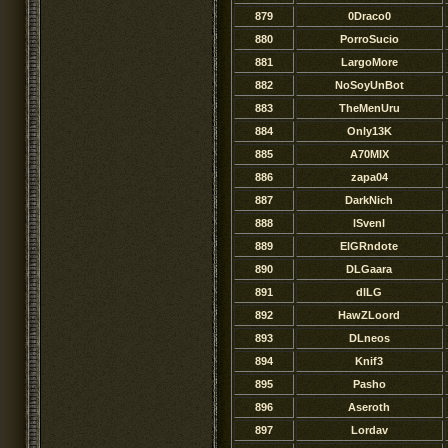
879
0Draco0
880
PorroSucio
881
LargoMore
882
NoSoyUnBot
883
TheMenUru
884
Only13K
885
A70MIX
886
zapa04
887
DarkNich
888
lSvenl
889
ElGRndote
890
DLGaara
891
dlLG
892
HawZLoord
893
DLneos
894
Knif3
895
Pasho
896
Aseroth
897
Lordav