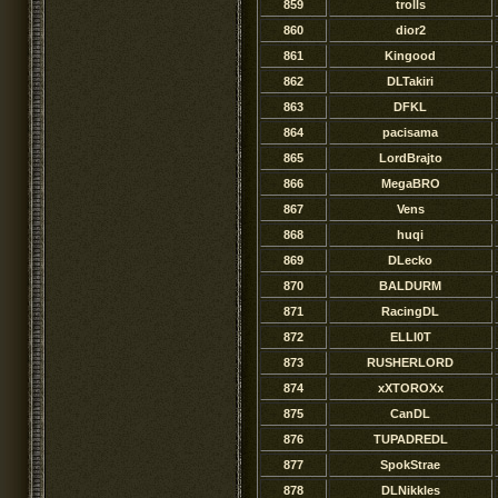
859
trolls
860
dior2
861
Kingood
862
DLTakiri
863
DFKL
864
pacisama
865
LordBrajto
866
MegaBRO
867
Vens
868
huqi
869
DLecko
870
BALDURM
871
RacingDL
872
ELLI0T
873
RUSHERLORD
874
xXTOROXx
875
CanDL
876
TUPADREDL
877
SpokStrae
878
DLNikkles