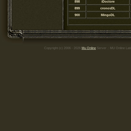
898
iDoctore
899
cronosDL
900
MingoDL
Copyright (c) 2006 - 2026
Mu Online
Server .: MU Online Lat