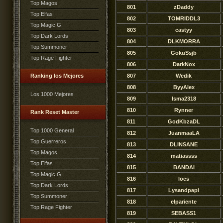
Top Magos
801
zDaddy
Top Elfas
802
TOMRIDDL3
Top Magic G.
803
castyy
Top Dark Lords
804
DLKMORRA
Top Summoner
805
GokuSsjb
Top Rage Fighter
806
DarkNox
Ranking los Mejores
807
Wedik
808
ByyAlex
Los 1000 Mejores
809
Isma2318
810
Rynner
Rank Reset Master
811
GodKbzaDL
Top 1000 General
812
JuanmaaLA
Top Guerreros
813
DLINSANE
Top Magos
814
matiassss
Top Elfas
815
BANDAI
Top Magic G.
816
loes
Top Dark Lords
817
Lysandpapi
Top Summoner
818
elpariente
Top Rage Fighter
819
SEBASS1