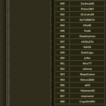
840
ZackwyldE
841
Prieto1997
842
DLGoku08
843
DLTURBITO
844
K0v4K
845
Kraik
846
Deadmarrow
847
xXsEuZXx
848
NAOK
849
DarkCapu
850
jolha
851
NicoTT
852
eltensa
853
MegaGamer
854
Renzo2020
855
altf3
856
Yikamaru83
857
reepoweer
858
CogolloURU