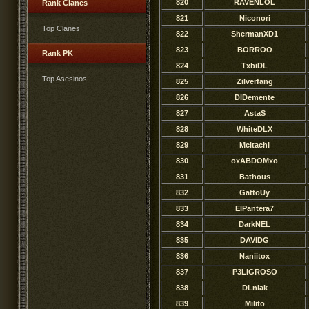
820
RAVENLOL
Rank Clanes
821
Niconori
Top Clanes
822
ShermanXD1
823
BORROO
Rank PK
824
TxbiDL
Top Asesinos
825
Zilverfang
826
DlDemente
827
AstaS
828
WhiteDLX
829
McItachI
830
oxABDOMxo
831
Bathous
832
GattoUy
833
ElPantera7
834
DarkNEL
835
DAVIDG
836
Naniitox
837
P3LIGROSO
838
DLniak
839
Milito