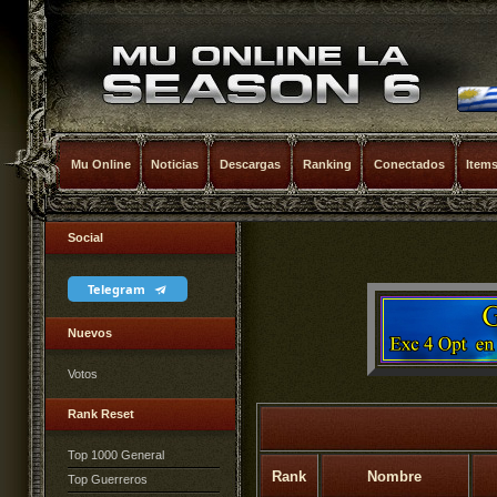
Mu Online
Noticias
Descargas
Ranking
Conectados
Item
Social
Telegram
Nuevos
Votos
Rank Reset
Top 1000 General
Rank
Nombre
Top Guerreros