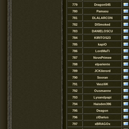
779
Dragon545
780
Pamasu
781
DLALARCON
782
DlSmoked
783
DANIELOSCU
784
KIRITOS23
785
kapiO
786
LordMaTi
787
NovePrimee
788
elpariente
789
JCKilerord
790
Sooran
791
VasziliK
792
Ousmanne
793
Lysandpapi
794
Haisden396
795
Deagon
796
zlDarius
797
xBRAGOx