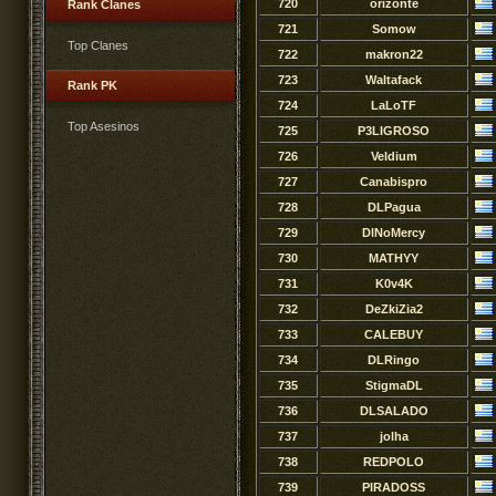
720
orizonte
Rank Clanes
721
Somow
Top Clanes
722
makron22
723
Waltafack
Rank PK
724
LaLoTF
Top Asesinos
725
P3LIGROSO
726
Veldium
727
Canabispro
728
DLPagua
729
DlNoMercy
730
MATHYY
731
K0v4K
732
DeZkiZia2
733
CALEBUY
734
DLRingo
735
StigmaDL
736
DLSALADO
737
jolha
738
REDPOLO
739
PIRADOSS