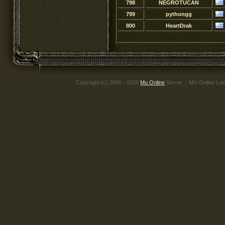
798
NEGROTUCAN
799
pythongg
800
HeartDrak
Copyright (c) 2006 - 2026
Mu Online
Server .: MU Online Lat