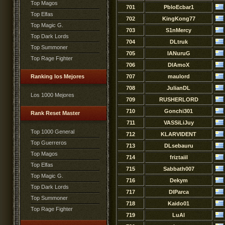
Top Magos
701
PbloEcbar1
Top Elfas
702
KingKong77
Top Magic G.
703
S1nMercy
Top Dark Lords
704
DLtruk
Top Summoner
705
IANuruG
Top Rage Fighter
706
DlAmoX
Ranking los Mejores
707
maulord
708
JulianDL
Los 1000 Mejores
709
RUSHERLORD
710
Gonchi301
Rank Reset Master
711
VASSiLiJuy
Top 1000 General
712
KLARVIDENT
Top Guerreros
713
DLsebauru
Top Magos
714
friztaiil
Top Elfas
715
Sabbath007
Top Magic G.
716
Dekym
Top Dark Lords
717
DlParca
Top Summoner
718
Kaido01
Top Rage Fighter
719
LuAl