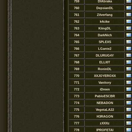
759
DlAbraka
760
DepsianDL
761
Zilverfang
762
k4cike
763
KiingDL
764
DarkNich
765
SPLEXS
766
LGante2
767
DLURUG4Y
768
ELLI0T
769
RoninDL
770
XXJOYEROXX
771
Vanitory
772
iDreen
773
PabloESCBR
774
NEBADON
775
VegetaLA22
776
H3RAGON
777
zXXXz
778
IPROFETAI