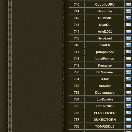
740
CogolloURU
741
Diminuto
742
DLMistic
743
NearDL
744
Ariel1001
745
HeroLord
746
Kratt3r
747
jonapeke22
748
LordFelman
749
Farsante
750
DLMariano
751
X3ox
752
Arcader
753
DLuruguayo
754
LorDpadre
755
Renzo2020
756
PLOTTERxED
757
DUKEIGTORN
758
TOMRIDDL3