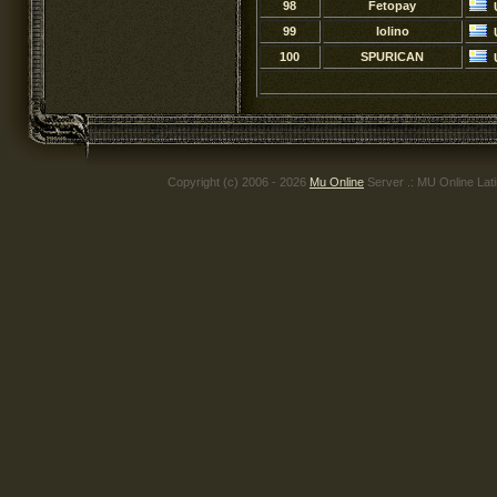
98
Fetopay
99
lolino
100
SPURICAN
Copyright (c) 2006 - 2026
Mu Online
Server .: MU Online Lat