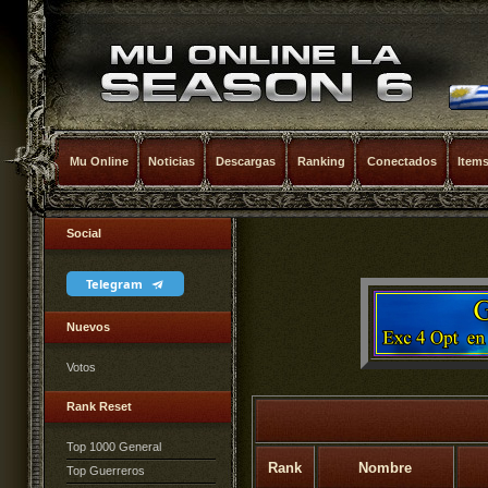
Mu Online
Noticias
Descargas
Ranking
Conectados
Item
Social
Telegram
Nuevos
Votos
Rank Reset
Top 1000 General
Rank
Nombre
Top Guerreros