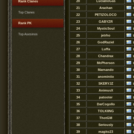
20
LucianoGas
Rank Clanes
21
Arachan
Top Clanes
22
PETIZOLOCO
23
GABYZR
Rank PK
24
MysticSoul
Top Asesinos
25
jetrho
26
GodRaziel
27
Luffa
28
Chandrax
29
McPherson
30
Marnando
31
anomintio
32
SKERYJZ
33
AnimusX
34
patooter
35
DarCogollo
36
TOLKIING
37
ThotGM
38
Seriously
39
magito23