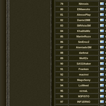
79
Nitroxis
80
ElMawuito
81
AlessoPlay
82
Dante1988
83
SMViciuSM
84
KhalifaWiz
85
MartinRuzo
86
SmErozZ
87
AtentadoSM
88
darknai
89
WolfZe
90
SAS10taker
91
Franken
92
mactroi
93
MagoSony
94
LuWeed
95
ezreaL
96
M3FISTO
97
INF1ERNO