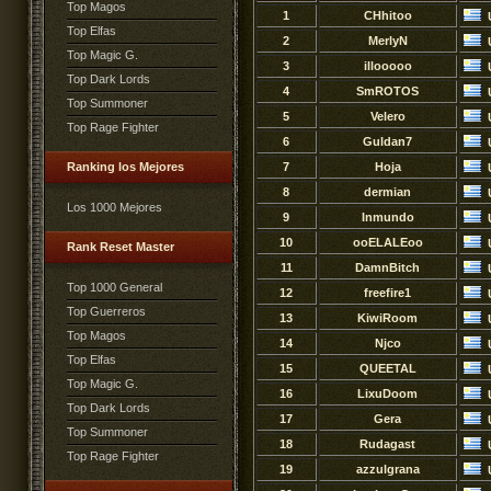
Top Magos
1
CHhitoo
Top Elfas
2
MerlyN
Top Magic G.
3
illooooo
Top Dark Lords
4
SmROTOS
Top Summoner
5
Velero
Top Rage Fighter
6
Guldan7
Ranking los Mejores
7
Hoja
8
dermian
Los 1000 Mejores
9
Inmundo
10
ooELALEoo
Rank Reset Master
11
DamnBitch
Top 1000 General
12
freefire1
Top Guerreros
13
KiwiRoom
Top Magos
14
Njco
Top Elfas
15
QUEETAL
Top Magic G.
16
LixuDoom
Top Dark Lords
17
Gera
Top Summoner
18
Rudagast
Top Rage Fighter
19
azzulgrana