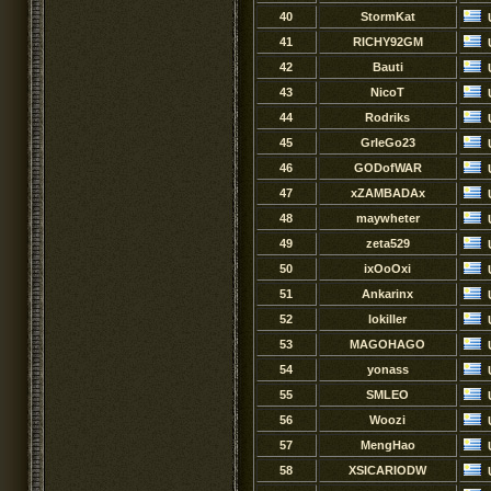
40
StormKat
41
RICHY92GM
42
Bauti
43
NicoT
44
Rodriks
45
GrIeGo23
46
GODofWAR
47
xZAMBADAx
48
maywheter
49
zeta529
50
ixOoOxi
51
Ankarinx
52
lokiller
53
MAGOHAGO
54
yonass
55
SMLEO
56
Woozi
57
MengHao
58
XSICARIODW