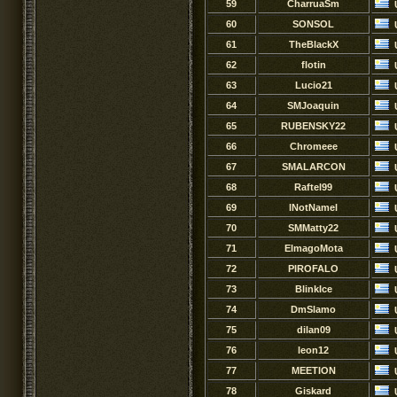
59
CharruaSm
60
SONSOL
61
TheBlackX
62
flotin
63
Lucio21
64
SMJoaquin
65
RUBENSKY22
66
Chromeee
67
SMALARCON
68
Raftel99
69
lNotNamel
70
SMMatty22
71
ElmagoMota
72
PIROFALO
73
BlinkIce
74
DmSlamo
75
dilan09
76
leon12
77
MEETION
78
Giskard