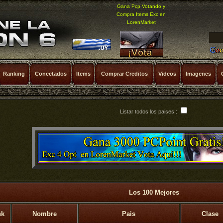
Gana Pcp Votando y
Compra Items Exc en
LorenMarket
Ranking
Conectados
Items
Comprar Creditos
Videos
Imagenes
Listar todos los paises :
Los 100 Mejores
nk
Nombre
Pais
Clase