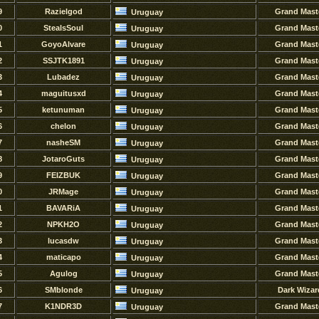
9
Razielgod
Grand Mast
Uruguay
0
StealsSoul
Grand Mast
Uruguay
1
GoyoAlvare
Grand Mast
Uruguay
2
SSJTK1891
Grand Mast
Uruguay
3
Lubadez
Grand Mast
Uruguay
4
maguitusxd
Grand Mast
Uruguay
5
ketunuman
Grand Mast
Uruguay
6
chelon
Grand Mast
Uruguay
7
nasheSM
Grand Mast
Uruguay
8
JotaroGuts
Grand Mast
Uruguay
9
FEIZBUK
Grand Mast
Uruguay
0
JRMage
Grand Mast
Uruguay
1
BAVARiA
Grand Mast
Uruguay
2
NPKH2O
Grand Mast
Uruguay
3
lucasdw
Grand Mast
Uruguay
4
maticapo
Grand Mast
Uruguay
5
Agulog
Grand Mast
Uruguay
6
SMblonde
Dark Wizar
Uruguay
7
K1NDR3D
Grand Mast
Uruguay