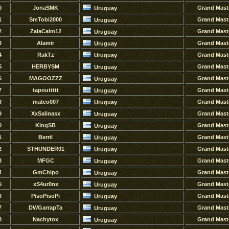
0
JonaSMK
Grand Mast
Uruguay
1
SmTobi2000
Grand Mast
Uruguay
2
ZalaCaim12
Grand Mast
Uruguay
3
Alamir
Grand Mast
Uruguay
4
RakTz
Grand Mast
Uruguay
5
HERBYSM
Grand Mast
Uruguay
6
MAGOOZZZ
Grand Mast
Uruguay
7
tapouttttt
Grand Mast
Uruguay
8
mateo007
Grand Mast
Uruguay
9
XxSalinasx
Grand Mast
Uruguay
0
KingSB
Grand Mast
Uruguay
1
Berril
Grand Mast
Uruguay
2
STHUNDER01
Grand Mast
Uruguay
3
MFGC
Grand Mast
Uruguay
4
GmChipo
Grand Mast
Uruguay
5
xS4ur0nx
Grand Mast
Uruguay
6
PisoPisoPi
Grand Mast
Uruguay
7
DWGarrapTa
Grand Mast
Uruguay
8
Nachytox
Grand Mast
Uruguay