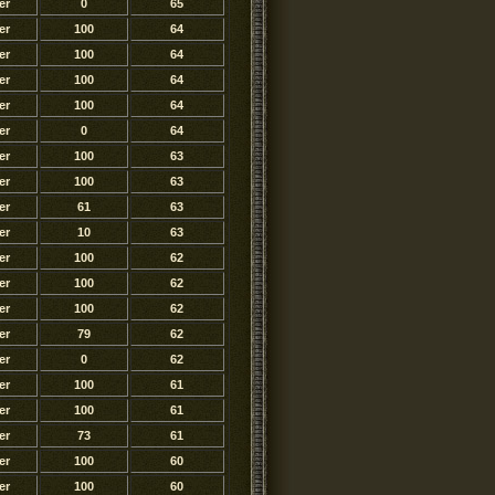
er
0
65
er
100
64
er
100
64
er
100
64
er
100
64
er
0
64
er
100
63
er
100
63
er
61
63
er
10
63
er
100
62
er
100
62
er
100
62
er
79
62
er
0
62
er
100
61
er
100
61
er
73
61
er
100
60
er
100
60