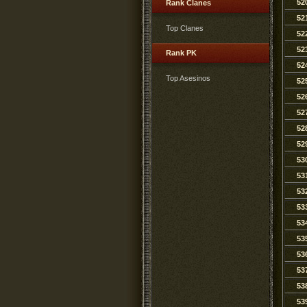
52
Rank Clanes
52
Top Clanes
52
52
Rank PK
52
Top Asesinos
52
52
52
52
52
53
53
53
53
53
53
53
53
53
53