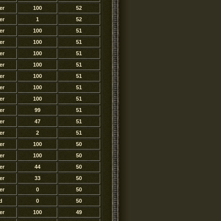
er
100
52
er
1
52
er
100
51
er
100
51
er
100
51
er
100
51
er
100
51
er
100
51
er
100
51
er
99
51
er
47
51
er
2
51
er
100
50
er
100
50
er
44
50
er
33
50
er
0
50
d
0
50
er
100
49