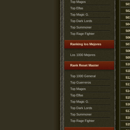
Top Magos
50
Top Elfas
50
Top Magic G.
50
Top Dark Lords
50
Top Summoner
50
Top Rage Fighter
50
Ranking los Mejores
50
50
Los 1000 Mejores
50
51
Rank Reset Master
51
Top 1000 General
51
Top Guerreros
51
Top Magos
51
Top Elfas
51
Top Magic G.
51
Top Dark Lords
51
Top Summoner
51
Top Rage Fighter
51