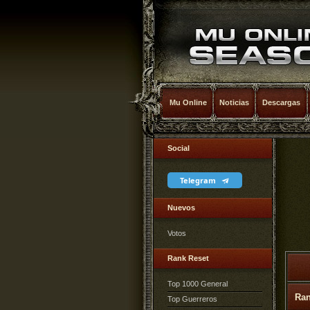
Mu Online
Noticias
Descargas
Social
Telegram
Nuevos
Votos
Rank Reset
Top 1000 General
Ra
Top Guerreros