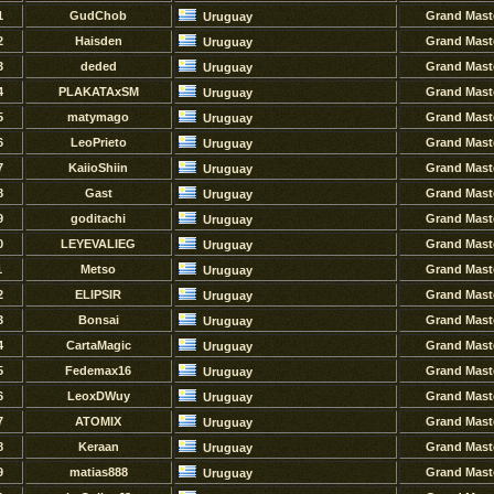
1
GudChob
Grand Mast
Uruguay
2
Haisden
Grand Mast
Uruguay
3
deded
Grand Mast
Uruguay
4
PLAKATAxSM
Grand Mast
Uruguay
5
matymago
Grand Mast
Uruguay
6
LeoPrieto
Grand Mast
Uruguay
7
KaiioShiin
Grand Mast
Uruguay
8
Gast
Grand Mast
Uruguay
9
goditachi
Grand Mast
Uruguay
0
LEYEVALIEG
Grand Mast
Uruguay
1
Metso
Grand Mast
Uruguay
2
ELIPSIR
Grand Mast
Uruguay
3
Bonsai
Grand Mast
Uruguay
4
CartaMagic
Grand Mast
Uruguay
5
Fedemax16
Grand Mast
Uruguay
6
LeoxDWuy
Grand Mast
Uruguay
7
ATOMlX
Grand Mast
Uruguay
8
Keraan
Grand Mast
Uruguay
9
matias888
Grand Mast
Uruguay