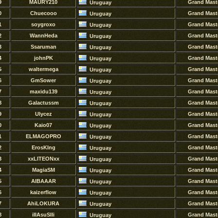
9
MAURY210
Grand Mast
Uruguay
0
Chuecooo
Grand Mast
Uruguay
1
soygroxo
Grand Mast
Uruguay
2
WannHeda
Grand Mast
Uruguay
3
Ssaruman
Grand Mast
Uruguay
4
johnPK
Grand Mast
Uruguay
5
waltermega
Grand Mast
Uruguay
6
GmSower
Grand Mast
Uruguay
7
maxidu139
Grand Mast
Uruguay
8
Galactussm
Grand Mast
Uruguay
9
Ulycez
Grand Mast
Uruguay
0
Kaio07
Grand Mast
Uruguay
1
ELMAGOPRO
Grand Mast
Uruguay
2
ErosKIng
Grand Mast
Uruguay
3
xxLITEONxx
Grand Mast
Uruguay
4
MagiaSM
Grand Mast
Uruguay
5
AIBAAAR
Grand Mast
Uruguay
6
kaizerflow
Grand Mast
Uruguay
7
AhiLOKURA
Grand Mast
Uruguay
8
iIIAsuSIIi
Grand Mast
Uruguay