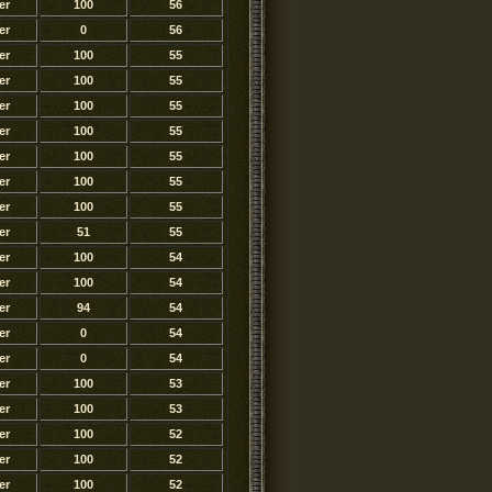
er
100
56
er
0
56
er
100
55
er
100
55
er
100
55
er
100
55
er
100
55
er
100
55
er
100
55
er
51
55
er
100
54
er
100
54
er
94
54
er
0
54
er
0
54
er
100
53
er
100
53
er
100
52
er
100
52
er
100
52