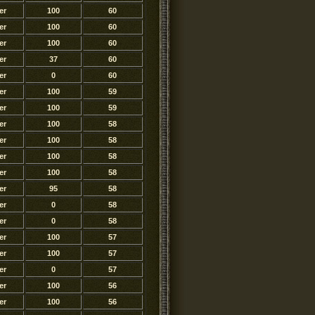
er
100
60
er
100
60
er
100
60
er
37
60
er
0
60
er
100
59
er
100
59
er
100
58
er
100
58
er
100
58
er
100
58
er
95
58
er
0
58
er
0
58
er
100
57
er
100
57
er
0
57
er
100
56
er
100
56