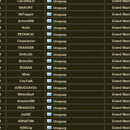
0
LaColinaJ3
Grand Mast
Uruguay
1
MAKURT
Grand Mast
Uruguay
2
MrFaggot
Grand Mast
Uruguay
3
Actron600
Grand Mast
Uruguay
4
Kolei
Grand Mast
Uruguay
5
PETANCIO
Grand Mast
Uruguay
6
Chamanner
Grand Mast
Uruguay
7
TRAKKER
Grand Mast
Uruguay
8
SmKuSh
Grand Mast
Uruguay
9
BolsoSm
Grand Mast
Uruguay
0
ROMAN
Grand Mast
Uruguay
1
SDan
Grand Mast
Uruguay
2
CrisTiaN
Grand Mast
Uruguay
3
xURUGUAYOc
Grand Mast
Uruguay
4
WhiteSkull
Grand Mast
Uruguay
5
thrasherSM
Grand Mast
Uruguay
6
PIRADOOS
Grand Mast
Uruguay
7
jre420
Grand Mast
Uruguay
8
ARHATSM
Grand Mast
Uruguay
9
KINGcg
Grand Mast
Uruguay