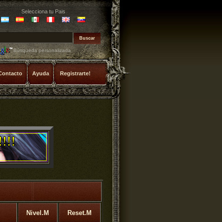
Selecciona tu Pais
Búsqueda personalizada
Contacto
Ayuda
Registrarte!
Nivel.M
Reset.M