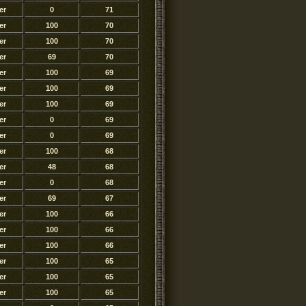
er
0
71
er
100
70
er
100
70
er
69
70
er
100
69
er
100
69
er
100
69
er
0
69
er
0
69
er
100
68
er
48
68
er
0
68
er
69
67
er
100
66
er
100
66
er
100
66
er
100
65
er
100
65
er
100
65