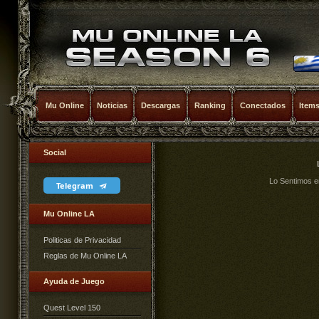
Mu Online
Noticias
Descargas
Ranking
Conectados
Item
Social
Lo Sentimos e
Telegram
Mu Online LA
Politicas de Privacidad
Reglas de Mu Online LA
Ayuda de Juego
Quest Level 150