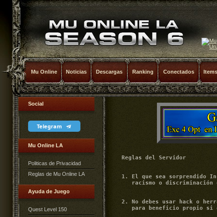
Mu Online
Noticias
Descargas
Ranking
Conectados
Item
Social
Telegram
Mu Online LA
	Reglas del Servidor
 

	1. El que sea sorprendido Insultando, descalificando, haciendo actos de xenofobia,
	   racismo o discriminación en el server será bloqueado el usuario sin aviso .
 

	2. No debes usar hack o herramientas para hacer trampa o explotar bug del servidor 
	   para beneficio propio si eres sorprendido serás bloqueado sin aviso.
 

	3. Usa los medios de contacto si quieres hablar con un Administrador no recurras 
	   a los centros de recarga o a paginas y foros no oficiales.
 

	4. La propaganda de otros servidores (spam) en el servidor es penada con Bloqueo 
	   permanente de la cuenta.
 

	5. Ningún usuario debe decir que es GM o Admin con el fin de robar,estafar,manipular 
           a otros.


	Nota:
		Si esto le está pasando con algún jugador no le crea! en este servidor no hay 
		administradores ni GM ni Moderadores, haga lo que haga no le crea ya que en este 
		servidor no hay administradores en línea.  Recuérdelo muy bien !!! , es totalmente 
		automatizado, no le dé la clave de su cuenta ni le preste sus ítems y si es 
		amenazado de alguna manera no le crea y no acepte chantajes de nadie si lo hace 
		entienda que es un impostor que de seguro lo robara o lo engañara.  tenga cuidado 
		porque este tipo de jugadores estafadores le ofrece ítems full y reset tentándolo 
		a creer que obtendrá todo eso y así convenciéndolo de darle sus ítems o claves de 
		su cuenta no lo haga así lo amenacen o lo tienten, simplemente ignórelo y no 
		le hable  ni le responda, si usted cae en esto nos era atendido por ningún Admin.
 

	6. Si usted desea donar lea las normas de donación con su cuenta ya que si usted 
	    dona es porque está aceptando dichas normas y las reglas del servidor.


	7. Si usted pide ayuda en el Server no espere que alguien lo ayude obligado eso 
	    no es un derecho que usted tiene ni un deber de los demás.
 

	8. Si usted hace un trade de un items tradeable con alguien esté bien seguro de lo 
	    que hace, si usted le da un ítem tradeable a un jugador y los dos aceptan es trade 
	    el ítems virtualmente es de quien lo recibe no se aceptaran excusas de que era 
	    prestado de que me lo robo, pero el que mal entienda esta regla pretendiendo que 
	    beneficia los robos será baneado permanentemente sin responder correos.
 

	9. No trate de saltar las reglas con cualquier justificación eso le costara el 
	    borrado de la cuenta  no importa cuanto allá donado o cuando allá jugado.
 

	10. El Server se hace responsable de las cosas que vende por la tienda de la 
	    pagina web no por las cosas que algún jugador le cambie por trade a usted en el 
	    juego.
 

	11. Las donaciones no son reembolsables si usted dona es por su propia consciencia 
	    y está claro de que el dinero no será regresado, no se aceptará ningún tipo de excusa 
	    y mas si violenta estas reglas.
 

	12. Si usted dona a una cuenta por cualquier medio de recarga disponible en el 
	    servidor y usted es menor de edad el servidor presumirá que usted tiene permiso 
	    de sus padres, el servidor no se hace responsable si los padres de algún usuario 
	    no tienen idea de lo que su hijo está haciendo.
 

	13. El servidor no acepta recargas con tarjetas telefónicas ni cesta ticket ni 
	    pagos en chapas ni tapas de botellas.
 

	14. El hecho de ignorar las reglas del Server o no saberlas no es excusa para 
	    no aplicarlas el servidor no acepta excusas de que no las conocía  o no las 
	    había leído.
 

	15. El servidor no cambiara ítems por otros ítems y no aceptara como parte de 
	    pago en donaciones ítems ya comprados o tradeados.
 

	16. Si algún usuario interviene en la administración del servidor haciendo 
	    eventos sorteando o rifando ítems y tomándose atribuciones publicas de cualquier 
	    tipo será Bloqueado de inmediato sin preguntar.
 

	Nota:

		Si usted desea hacer eventos públicos y donaciones públicas de ítems propios 
		tradeables a usuarios notifique a los correos del server para evitar problemas.
 

	17. Esta estrictamente prohibido vender cash o hacer favores en compras de cash 
	    en el juego a otros usuarios, Mu Online Latino no tiene un mecanismo de venta de 
	    cash para el uso de usuarios de forma segura por lo tanto esta prohíbo el mismo 
	    y la sanción  por este tipo de negocios será el inmediato borrando de la cuenta.

	Nota:

		Si a usted le paso esto no se tome la molestia de denunciar porque sera bloqueado 
		de inmediato a usted y a su contra parte.


	18. Si el Server postea una noticia, estado, encuesta, Etc.  Lo hará en el Facebook 
	    oficial, Si algun usuario no la ve o no le llego dicha información el server no se 
	    hace responsable no acepta reclamos por desinformación o usuarios que no sabían o 
	    que no se enteraron.
 

	19. Esta terminantemente prohibido hacer o comerciar con favores en el servidor  
	    VIP o cualquier tipo de trade que implique que el usuario obtenga alguno de los 
	    beneficios del servidor VIP, si esto pasa serán bloqueadas permanentemente las 
	    dos cuentas implicadas.
 

	20. Los Items conseguidos (dropeados) y no editados y editados en el juego no tiene 
	    garantía alguna.


	21. Esta estrictamente prohibido facilitar las credenciales o claves de su cuenta o 
	    recibir las de otro las mismas son intransferibles si usted hace esto puede ser 
	    sancionado con la eliminación inmediata de las cuentas involucradas.
 

	22. Esta estrictamente prohibido referirse con racismo groserías y burla a cualquier 
	    usuario en el servidor, esta regla es severamente estricta y su violación sera sancionada 
	    con el bloqueo  inmediato y eliminación de cuenta esta regla incluye a todos los usuario 
	    donadores o no.


	23. La venta items por medio del trade por dinero o cambio de ítems por algún tipo de 
	    cupón está estrictamente prohibida y es considerada ilegal y cualquiera que intente 
	    vender items de esta forma está incurriendo en una violación directa de los términos 
	    de uso que se aceptan al registrarse la falta a esta regla anula de inmediato el servicio
	    que el server provee al usuario es decir la o las cuentas implicadas serán de inmediato 
	    eliminadas.
 

	24) Los usuarios donadores no tienen ningún tipo de inmunidad ni derecho a la violación 
	    de las reglas o políticas de uso del servidor, cualquier violación del reglamento y 
	    violación de las políticas de recarga de cash , será aplicada las mismas sanciones que 
	    a los usuarios no donadores.
 

	25) El servidor dará de baja cualquier cuenta que tenga personajes que tengan nombres 
	    con palabras inmorales, sexuales o racistas en cualquier idioma, de hecho el servidor 
	    de dará de baja cualquier cuenta que tenga un nombre que el servidor considere 
	    inadecuando.
 

	26) Las joyas y los paquetes de Joyas, Kumdum o cajas de algún tipo no tienen 
	    ningún tipo de garantía de éxito ni garantía por perdida.
 

	27) El servidor se reserva la información interna de administración y funcionamiento 
	    de este por seguridad no se dará ningún tipo de información que no sea la que se ve en 
	    las funciones de la web tanto en la parte pública como en la zona de usuarios.
 

	28) El Staff del servidor decidirá el modo de juego y esto incluye todo respecto a 
	    lo que pasan en los Server y sub Server si fuera el caso y será el único que tendrá 
	    potestad para cambiarlo y decidir sobre el mismo ya sea por algún problema y por la 
	    seguridad del servidor o de los jugadores.
 

	29) Si usted crea una cuenta en el server Mu Online Latino es porque ha aceptado 
	    estas normas.
 

	Reglas de Recargas de Cash o Recargas de Creditos.

	  1. Los Items de cash no son tradeables.
	  3. Los Items de Cash no se puede cambiar de cuentas ni migrar de servidor.
	  4. Los puntos de reset y reset master pagados con cash no se pueden cambiar de cuenta.
	  5. No se puede cambiar los reset de una cuenta a otra solo por haber adquirido cash.
	  6. Las garantías de los Ítems de cash solo se garantizan tal cual como el server los 
             entrego no se toman en cuenta ninguna edición posterior hecha por el usuario.
	  7. Las garantías de los ítems de cash son para su recuperación por perdida o desaparición
	     la garantía no incluye cambios o regreso de dinero o rembolso de cash. 
	  8. Los ítems de cash no pueden ser cambiados por otros ítems de cash porque el usuario
	     lo solicita porque cambio de raza o creo otro pj por ningún motivo serán cambiados.   
	  9. Las reglas del servidor serán aplicadas de igual forma a los que hayan adquirido 
	     cash o créditos, el server no va aceptar chantajes.
	 10. La adquisición de cash o créditos no es una inversión ni una compra de acciones 
	     en el servidor.
	 11. Los Items de Cash pierden la garantia si el usuario presta o comparte la cuenta o
             da la clave de la misma por facebook o WhatAPP cualquier medio de mensajeria o red 
	     social con quien sea Amigo,Primo,Familiar,Guildmaster,ETC con quien quien sea se dara 
	     de baja la garantia de los items adquiridos para su cuenta.


	Recomendaciones!!!
 

	1. No preste los ítems tradeables a nadie porque si usted los tradea con algún usuario 
	   usted acepta el trade y el usuario también y los ítems virtualmente pasan ser del usuario 
	   que los recibe.
 
	2. El servidor no se hace responsable por ventas de ítems tradeables entre usuarios por 
           sistema de trade, no se aceptaran reclamos de ítems perdidos por prestamos por trade o 
           por prestar la cuentas a otros usuarios en el servidor.
 
	3. No haga negocios de trade de ítems por 
	   
	   1. Tarjeta de teléfono.
	   2. Enviar dinero por algun medio a un usuario del juego
	   3. Enviar Login y clave  a alguien que le diga por facebook que es admin (No lo haga nunca crea)

	   es muy riesgoso el juego esta hecho para tradear ítems y no hay forma segura de hacer esto,
           el servidor no aceptara reclamos de us
Politicas de Privacidad
Reglas de Mu Online LA
Ayuda de Juego
Quest Level 150