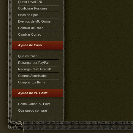
Quest Level 220
Configurar Posiones
Sitios de Spot
Eventos de MU Online
Cambiar de Raza
Cambiar Correo
Ayuda de Cash
Que es Cash
Recargar por PayPal
Recarga Cash Gratis!!!
Centros Autorizados
Comprar tus Items
Ayuda de PC Point
Como Ganar PC Point
Que puedo comprar