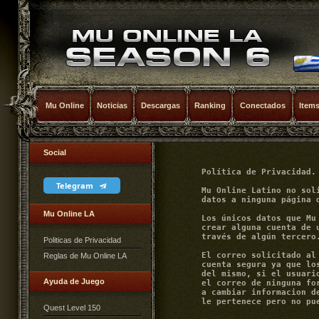
Mu Online
Noticias
Descargas
Ranking
Conectados
Item
Social
	Política de Privacidad.

Telegram
	Mu Online Latino no solicita ningún tipo de datos a paginas externas ni solicita 

	datos a ninguna página de redes sociales.

Mu Online LA
	Los únicos datos que Mu Online Latino solicitara son datos de su propia mano al 

	crear alguna cuenta de usuario en nuestro sistema y ninguno de estos se hace a 

	través de algún tercero.

Politicas de Privacidad
	El correo solicitado al registro de la cuenta es únicamente con fines de mantener su 

Reglas de Mu Online LA
        cuenta segura ya que lo
        del mismo, si el usuari
Ayuda de Juego
        el correo de ninguna fo
        a cambiar informacion d
Quest Level 150