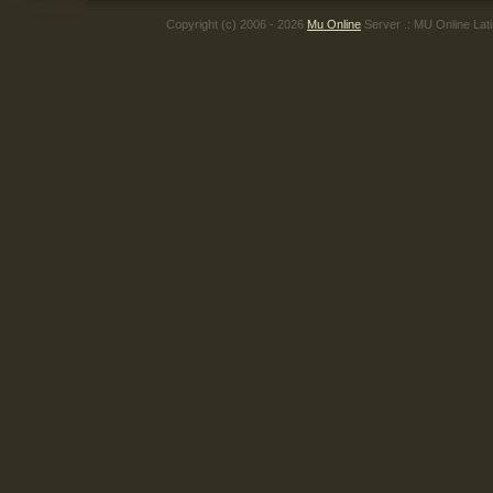
Copyright (c) 2006 - 2026
Mu Online
Server .: MU Online Lat